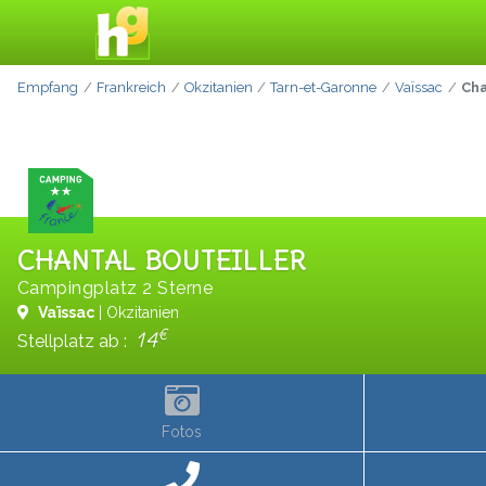
Empfang
Frankreich
Okzitanien
Tarn-et-Garonne
Vaïssac
Cha
CHANTAL BOUTEILLER
Campingplatz 2 Sterne
Vaïssac
| Okzitanien
€
14
Stellplatz ab :
Fotos