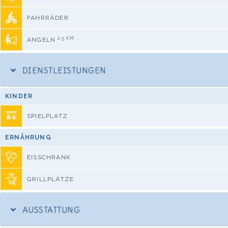
FAHRRÄDER
2,5 KM
ANGELN
DIENSTLEISTUNGEN
KINDER
SPIELPLATZ
ERNÄHRUNG
EISSCHRANK
GRILLPLÄTZE
AUSSTATTUNG