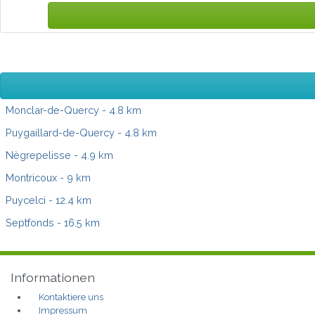
Monclar-de-Quercy
- 4.8 km
Puygaillard-de-Quercy
- 4.8 km
Nègrepelisse
- 4.9 km
Montricoux
- 9 km
Puycelci
- 12.4 km
Septfonds
- 16.5 km
Informationen
Kontaktiere uns
Impressum