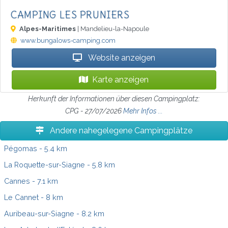
CAMPING LES PRUNIERS
Alpes-Maritimes
| Mandelieu-la-Napoule
www.bungalows-camping.com
Website anzeigen
Karte anzeigen
Herkunft der Informationen über diesen Campingplatz:
CPG - 27/07/2026
Mehr Infos ...
Andere nahegelegene Campingplätze
Pégomas
- 5.4 km
La Roquette-sur-Siagne
- 5.8 km
Cannes
- 7.1 km
Le Cannet
- 8 km
Auribeau-sur-Siagne
- 8.2 km