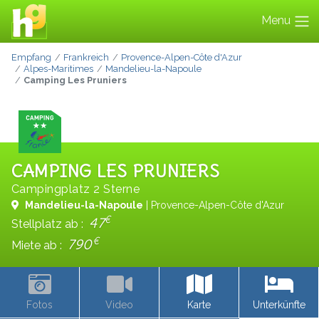
Menu
Empfang
Frankreich
Provence-Alpen-Côte d'Azur
Alpes-Maritimes
Mandelieu-la-Napoule
Camping Les Pruniers
CAMPING LES PRUNIERS
Campingplatz 2 Sterne
Mandelieu-la-Napoule
| Provence-Alpen-Côte d'Azur
€
47
Stellplatz ab :
€
790
Miete ab :
Fotos
Video
Karte
Unterkünfte