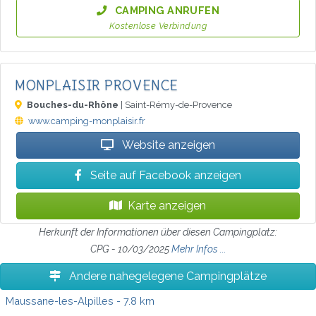
CAMPING ANRUFEN
Kostenlose Verbindung
MONPLAISIR PROVENCE
Bouches-du-Rhône
| Saint-Rémy-de-Provence
www.camping-monplaisir.fr
Website anzeigen
Seite auf Facebook anzeigen
Karte anzeigen
Herkunft der Informationen über diesen Campingplatz:
CPG - 10/03/2025
Mehr Infos ...
Andere nahegelegene Campingplätze
Maussane-les-Alpilles
- 7.8 km