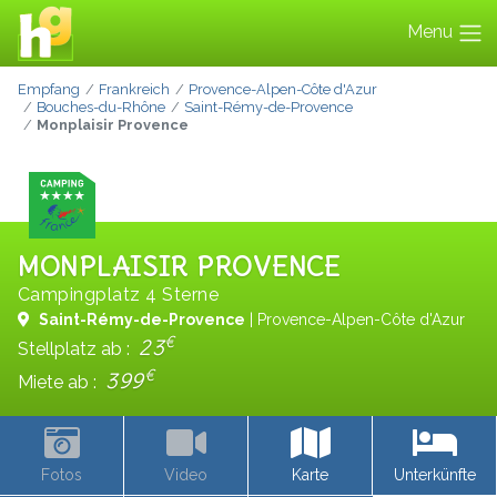
Menu
Empfang
Frankreich
Provence-Alpen-Côte d'Azur
Bouches-du-Rhône
Saint-Rémy-de-Provence
Monplaisir Provence
MONPLAISIR PROVENCE
Campingplatz 4 Sterne
Saint-Rémy-de-Provence
| Provence-Alpen-Côte d'Azur
€
23
Stellplatz ab :
€
399
Miete ab :
Fotos
Video
Karte
Unterkünfte