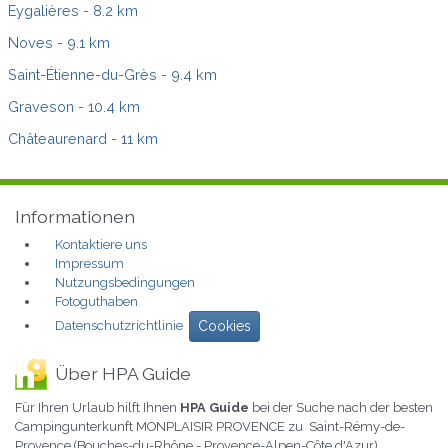
Eygalières
- 8.2 km
Noves
- 9.1 km
Saint-Étienne-du-Grès
- 9.4 km
Graveson
- 10.4 km
Châteaurenard
- 11 km
Informationen
Kontaktiere uns
Impressum
Nutzungsbedingungen
Fotoguthaben
Datenschutzrichtlinie
Cookies
Über HPA Guide
Für Ihren Urlaub hilft Ihnen
HPA Guide
bei der Suche nach der besten
Campingunterkunft MONPLAISIR PROVENCE zu Saint-Rémy-de-
Provence (Bouches-du-Rhône - Provence-Alpen-Côte d'Azur)