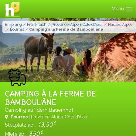
Menu
FAVORITEN
Empfang
Frankreich
Provence-Alpen-Côte d'Azur
Hautes-Alpes
Éourres
Camping à la Ferme de Bamboul'âne
CAMPING À LA FERME DE
BAMBOUL'ÂNE
Camping auf dem Bauernhof
Éourres
| Provence-Alpen-Côte d'Azur
€
13,50
Stellplatz ab :
€
350
Miete ab :