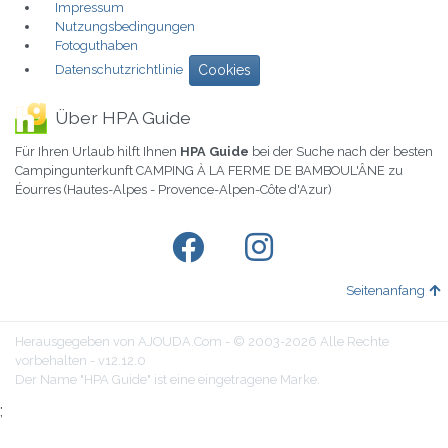
Impressum
Nutzungsbedingungen
Fotoguthaben
Datenschutzrichtlinie
Cookies
Über HPA Guide
Für Ihren Urlaub hilft Ihnen
HPA Guide
bei der Suche nach der besten
Campingunterkunft CAMPING À LA FERME DE BAMBOUL'ÂNE zu
Éourres (Hautes-Alpes - Provence-Alpen-Côte d'Azur)
Seitenanfang
Herausgegeben von AJOUDA.Com - © 2003-2026 Alle Rechte
vorbehalten - v12.12.0
Der Name "HPA Guide" ist eine eingetragene Marke.
;