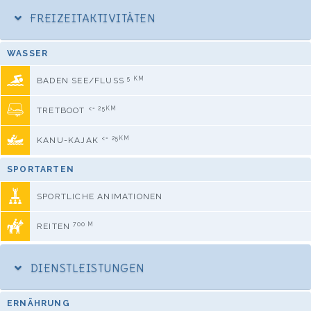
FREIZEITAKTIVITÄTEN
WASSER
5 KM
BADEN SEE/FLUSS
<= 25KM
TRETBOOT
<= 25KM
KANU-KAJAK
SPORTARTEN
SPORTLICHE ANIMATIONEN
700 M
REITEN
DIENSTLEISTUNGEN
ERNÄHRUNG