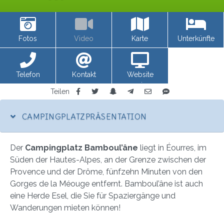
Fotos
Video
Karte
Unterkünfte
Telefon
Kontakt
Website
anzeigen
Teilen
CAMPINGPLATZPRÄSENTATION
Der
Campingplatz Bamboul’âne
liegt in Éourres, im
Süden der Hautes-Alpes, an der Grenze zwischen der
Provence und der Drôme, fünfzehn Minuten von den
Gorges de la Méouge entfernt. Bamboul’âne ist auch
eine Herde Esel, die Sie für Spaziergänge und
Wanderungen mieten können!