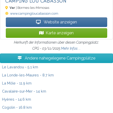
CAMPING LOU CABASSON
Var
| Bormes-les-Mimosas
www.campingloucabasson.com
Website anzeigen
Karte anzeigen
Herkunft der Informationen über diesen Campingplatz:
CPG - 03/11/2025
Mehr Infos ...
Andere nahegelegene Campingplätze
Le Lavandou
- 5.1 km
La Londe-les-Maures
- 8.7 km
La Môle
- 11.9 km
Cavalaire-sur-Mer
- 14 km
Hyères
- 14.6 km
Cogolin
- 16.8 km