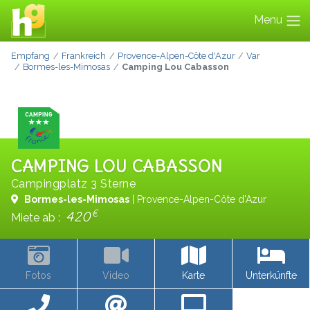
Menu
Empfang
Frankreich
Provence-Alpen-Côte d'Azur
Var
Bormes-les-Mimosas
Camping Lou Cabasson
CAMPING LOU CABASSON
Campingplatz 3 Sterne
Bormes-les-Mimosas
| Provence-Alpen-Côte d'Azur
€
420
Miete ab :
Fotos
Video
Karte
Unterkünfte