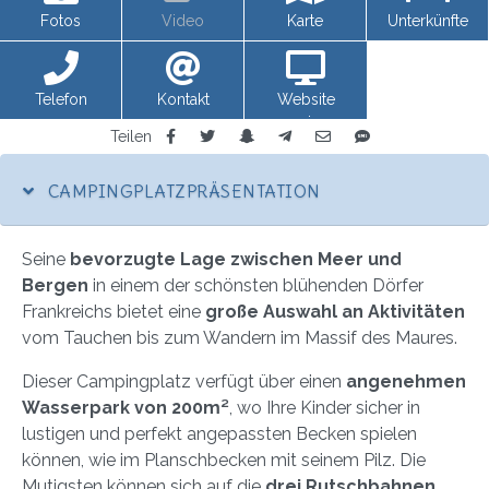
Fotos
Video
Karte
Unterkünfte
Telefon
Kontakt
Website
anzeigen
Teilen
CAMPINGPLATZPRÄSENTATION
Seine
bevorzugte Lage zwischen Meer und
Bergen
in einem der schönsten blühenden Dörfer
Frankreichs bietet eine
große Auswahl an Aktivitäten
vom Tauchen bis zum Wandern im Massif des Maures.
Dieser Campingplatz verfügt über einen
angenehmen
Wasserpark von 200m²
, wo Ihre Kinder sicher in
lustigen und perfekt angepassten Becken spielen
können, wie im Planschbecken mit seinem Pilz. Die
Mutigsten können sich auf die
drei Rutschbahnen