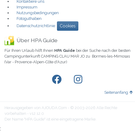
Kontaktiere uns
Impressum
Nutzungsbedingungen
Fotoguthaben
Datenschutzrichtlinie
Cookies
Über HPA Guide
Für Ihren Urlaub hilft Ihnen
HPA Guide
bei der Suche nach der besten
Campingunterkunft CAMPING CLAU MAR JO zu Bormes-les-Mimosas
(Var - Provence-Alpen-Côte d'Azur)
Seitenanfang
Herausgegeben von AJOUDA.Com - © 2003-2026 Alle Rechte
vorbehalten - v12.12.0
Der Name "HPA Guide" ist eine eingetragene Marke.
;