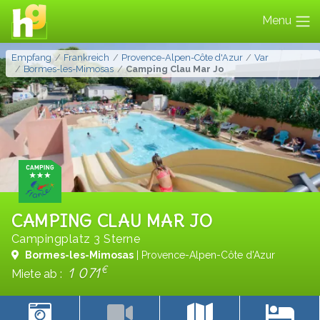
Menu
Empfang
Frankreich
Provence-Alpen-Côte d'Azur
Var
Bormes-les-Mimosas
Camping Clau Mar Jo
CAMPING CLAU MAR JO
Campingplatz 3 Sterne
Bormes-les-Mimosas
| Provence-Alpen-Côte d'Azur
€
1 071
Miete ab :