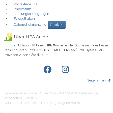
Kontaktiere uns
Impressum
Nutzungsbedingungen
Fotoguthaben
Datenschutzrichtlinie
Cookies
Über HPA Guide
Für Ihren Urlaub hilft Ihnen
HPA Guide
bei der Suche nach der besten
Campingunterkunft CAMPING LE MÉDITERRANÉE zu Hyères (Var -
Provence-Alpen-Côte d'Azur)
Seitenanfang
Herausgegeben von AJOUDA.Com - © 2003-2026 Alle Rechte
vorbehalten - v12.12.0
Der Name "HPA Guide" ist eine eingetragene Marke.
;