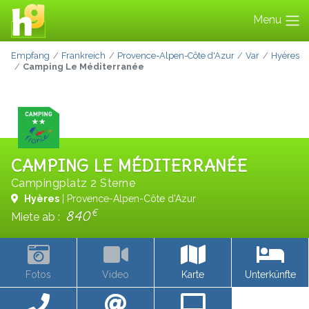
Menu
Empfang
Frankreich
Provence-Alpen-Côte d'Azur
Var
Hyères
Camping Le Méditerranée
CAMPING LE MÉDITERRANÉE
Campingplatz 2 Sterne
Hyères
| Provence-Alpen-Côte d'Azur
€
840
Miete ab :
Fotos
Video
Karte
Unterkünfte