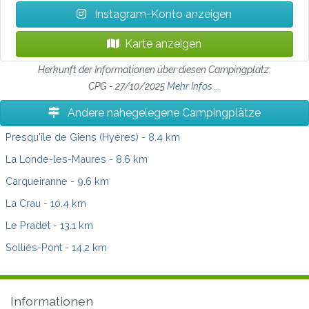
Instagram-Konto anzeigen
Karte anzeigen
Herkunft der Informationen über diesen Campingplatz:
CPG - 27/10/2025
Mehr Infos ...
Andere nahegelegene Campingplätze
Presqu'île de Giens (Hyères)
- 8.4 km
La Londe-les-Maures
- 8.6 km
Carqueiranne
- 9.6 km
La Crau
- 10.4 km
Le Pradet
- 13.1 km
Solliès-Pont
- 14.2 km
Informationen