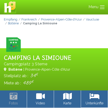
Menu
Empfang
Frankreich
Provence-Alpen-Côte d'Azur
Vaucluse
Bollène
Camping La Simioune
CAMPING LA SIMIOUNE
Campingplatz 3 Sterne
Bollène
| Provence-Alpen-Côte d'Azur
€
34
Stellplatz ab :
€
489
Miete ab :
Fotos
Video
Karte
Unterkünfte