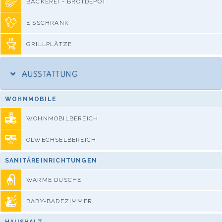
BÄCKEREI - BROTDEPOT
EISSCHRANK
GRILLPLÄTZE
AUSSTATTUNG
WOHNMOBILE
WOHNMOBILBEREICH
ÖLWECHSELBEREICH
SANITÄREINRICHTUNGEN
WARME DUSCHE
BABY-BADEZIMMER
HAUSHALT