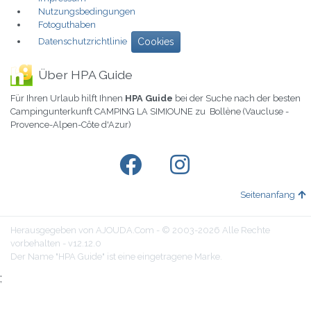
Nutzungsbedingungen
Fotoguthaben
Datenschutzrichtlinie
Cookies
Über HPA Guide
Für Ihren Urlaub hilft Ihnen
HPA Guide
bei der Suche nach der besten
Campingunterkunft CAMPING LA SIMIOUNE zu Bollène (Vaucluse -
Provence-Alpen-Côte d'Azur)
Seitenanfang
Herausgegeben von AJOUDA.Com - © 2003-2026 Alle Rechte
vorbehalten - v12.12.0
Der Name "HPA Guide" ist eine eingetragene Marke.
;