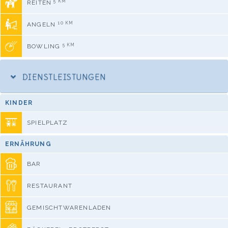
5 KM
REITEN
10 KM
ANGELN
5 KM
BOWLING
DIENSTLEISTUNGEN
KINDER
SPIELPLATZ
ERNÄHRUNG
BAR
RESTAURANT
GEMISCHTWARENLADEN