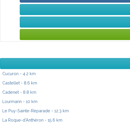
Cucuron
- 4.2 km
Castellet
- 8.6 km
Cadenet
- 8.8 km
Lourmarin
- 10 km
Le Puy-Sainte-Réparade
- 12.3 km
La Roque-d'Anthéron
- 15.6 km