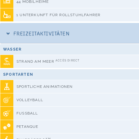
44 MOBILHEIME
1 UNTERKUNFT FÜR ROLLSTUHLFAHRER
FREIZEITAKTIVITÄTEN
WASSER
ACCÈS DIRECT
STRAND AM MEER
SPORTARTEN
SPORTLICHE ANIMATIONEN
VOLLEYBALL
FUSSBALL
PETANQUE
5 KM