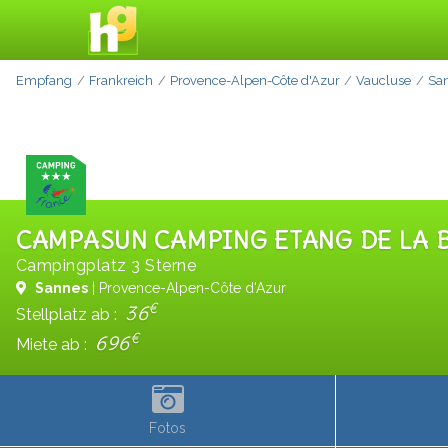
Empfang
Frankreich
Provence-Alpen-Côte d'Azur
Vaucluse
Sa
CAMPASUN CAMPING ETANG DE LA 
Campingplatz 3 Sterne
Sannes
| Provence-Alpen-Côte d'Azur
€
36
Stellplatz ab :
€
696
Miete ab :
Fotos