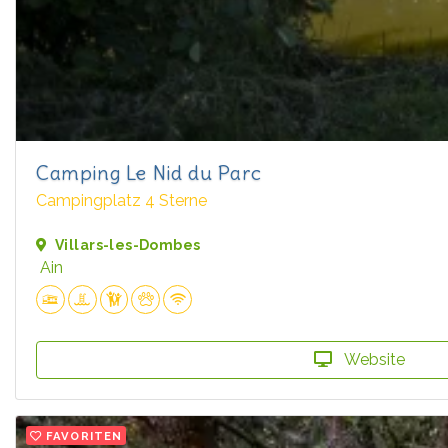
Camping Le Nid du Parc
Campingplatz 4 Sterne
Villars-les-Dombes
Ain
Website
FAVORITEN