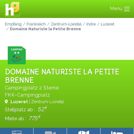
Menu
Empfang
Frankreich
Zentrum-Loiretal
Indre
Luzeret
Domaine Naturiste la Petite Brenne
DOMAINE NATURISTE LA PETITE
BRENNE
Campingplatz 2 Sterne
FKK-Campingplatz
Luzeret
| Zentrum-Loiretal
€
52
Stellplatz ab :
€
775
Miete ab :