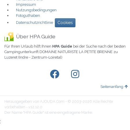
Impressum
Nutzungsbedingungen
Fotoguthaben
Datenschutzrichtlinie
Cookies
Über HPA Guide
Für Ihren Urlaub hilft Ihnen
HPA Guide
bei der Suche nach der besten
Campingunterkunft DOMAINE NATURISTE LA PETITE BRENNE zu
Luzeret (Indre - Zentrum-Loiretal)
Seitenanfang
Herausgegeben von AJOUDA.Com - © 2003-2026 Alle Rechte
vorbehalten - v12.12.0
Der Name "HPA Guide" ist eine eingetragene Marke.
;