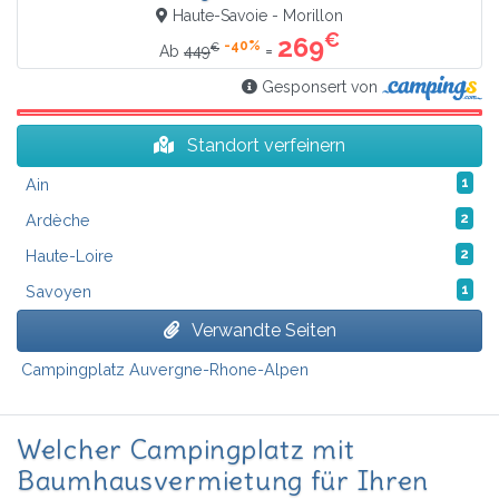
Haute-Savoie - Morillon
€
269
-40%
€
=
Ab
449
Gesponsert von
Standort verfeinern
Ain
1
Ardèche
2
Haute-Loire
2
Savoyen
1
Verwandte Seiten
Campingplatz Auvergne-Rhone-Alpen
Welcher Campingplatz mit
Baumhausvermietung für Ihren