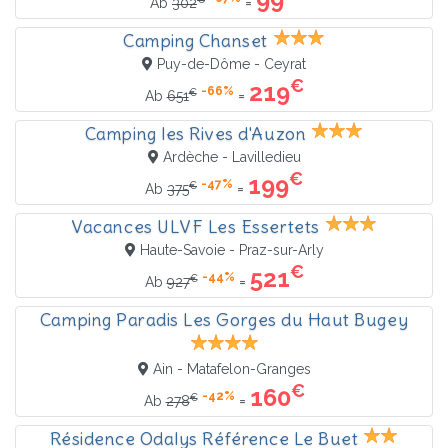
=
Ab
302
Camping Chanset
Puy-de-Dôme - Ceyrat
€
219
-66%
€
=
Ab
651
Camping les Rives d'Auzon
Ardèche - Lavilledieu
€
199
-47%
€
=
Ab
375
Vacances ULVF Les Essertets
Haute-Savoie - Praz-sur-Arly
€
521
-44%
€
=
Ab
927
Camping Paradis Les Gorges du Haut Bugey
Ain - Matafelon-Granges
€
160
-42%
€
=
Ab
278
Résidence Odalys Référence Le Buet