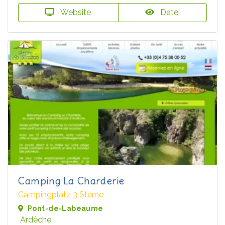
Website
Datei
Camping La Charderie
Campingplatz 3 Sterne
Pont-de-Labeaume
Ardèche