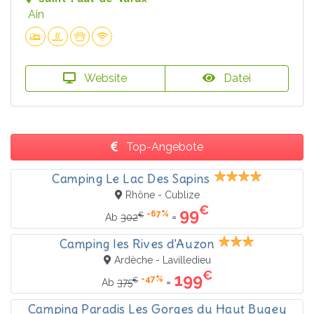
Ain
Website
Datei
Top-Angebote
Camping Le Lac Des Sapins
Rhône - Cublize
€
99
-67%
€
=
Ab
302
Camping les Rives d'Auzon
Ardèche - Lavilledieu
€
199
-47%
€
=
Ab
375
Camping Paradis Les Gorges du Haut Bugey