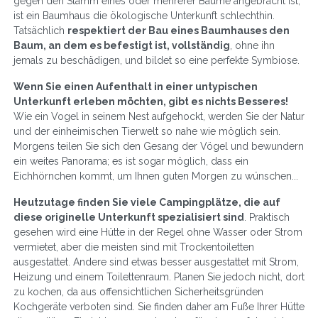
gegen den Stamm eines oder mehrerer Bäume angebracht ist,
ist ein Baumhaus die ökologische Unterkunft schlechthin.
Tatsächlich
respektiert der Bau eines Baumhauses den
Baum, an dem es befestigt ist, vollständig
, ohne ihn
jemals zu beschädigen, und bildet so eine perfekte Symbiose.
Wenn Sie einen Aufenthalt in einer untypischen
Unterkunft erleben möchten, gibt es nichts Besseres!
Wie ein Vogel in seinem Nest aufgehockt, werden Sie der Natur
und der einheimischen Tierwelt so nahe wie möglich sein.
Morgens teilen Sie sich den Gesang der Vögel und bewundern
ein weites Panorama; es ist sogar möglich, dass ein
Eichhörnchen kommt, um Ihnen guten Morgen zu wünschen...
Heutzutage finden Sie viele Campingplätze, die auf
diese originelle Unterkunft spezialisiert sind
. Praktisch
gesehen wird eine Hütte in der Regel ohne Wasser oder Strom
vermietet, aber die meisten sind mit Trockentoiletten
ausgestattet. Andere sind etwas besser ausgestattet mit Strom,
Heizung und einem Toilettenraum. Planen Sie jedoch nicht, dort
zu kochen, da aus offensichtlichen Sicherheitsgründen
Kochgeräte verboten sind. Sie finden daher am Fuße Ihrer Hütte