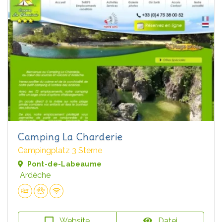
Camping La Charderie
Campingplatz 3 Sterne
Pont-de-Labeaume
Ardèche
Website
Datei