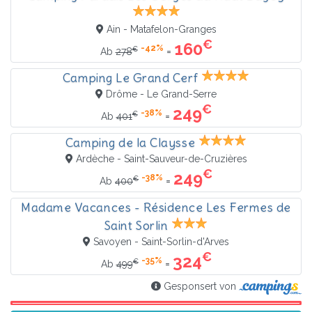
Ain - Matafelon-Granges
€
160
-42%
€
=
Ab
278
Camping Le Grand Cerf
Drôme - Le Grand-Serre
€
249
-38%
€
=
Ab
401
Camping de la Claysse
Ardèche - Saint-Sauveur-de-Cruzières
€
249
-38%
€
=
Ab
400
Madame Vacances - Résidence Les Fermes de
Saint Sorlin
Savoyen - Saint-Sorlin-d'Arves
€
324
-35%
€
=
Ab
499
Gesponsert von