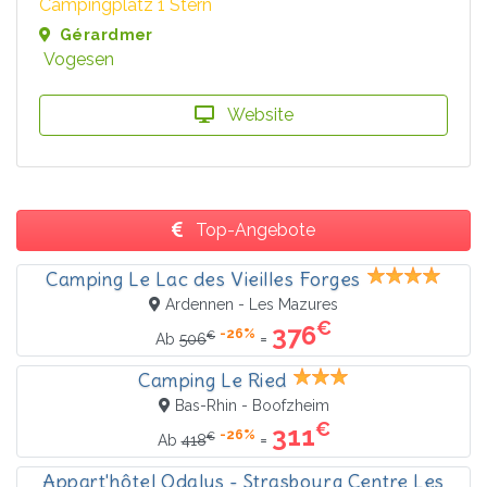
Campingplatz 1 Stern
Gérardmer
Vogesen
Website
Top-Angebote
Camping Le Lac des Vieilles Forges
Ardennen - Les Mazures
€
376
-26%
€
=
Ab
506
Camping Le Ried
Bas-Rhin - Boofzheim
€
311
-26%
€
=
Ab
418
Appart'hôtel Odalys - Strasbourg Centre Les