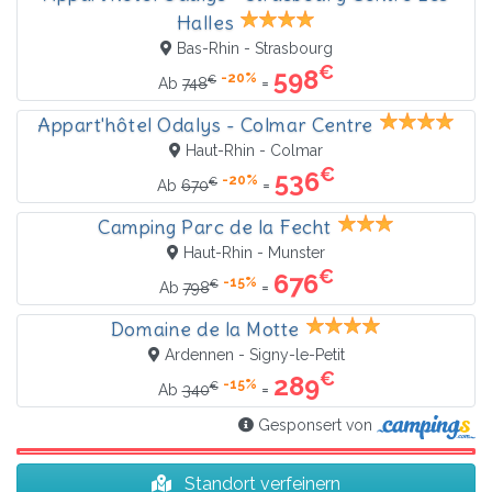
Halles
Bas-Rhin - Strasbourg
€
598
-20%
€
=
Ab
748
Appart'hôtel Odalys - Colmar Centre
Haut-Rhin - Colmar
€
536
-20%
€
=
Ab
670
Camping Parc de la Fecht
Haut-Rhin - Munster
€
676
-15%
€
=
Ab
798
Domaine de la Motte
Ardennen - Signy-le-Petit
€
289
-15%
€
=
Ab
340
Gesponsert von
Standort verfeinern