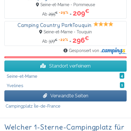
Seine-et-Marne - Pommeuse
€
209
-29%
€
=
Ab
295
Camping Country ParkTouquin
Seine-et-Marne - Touquin
€
296
-22%
€
=
Ab
377
Gesponsert von
Standort verfeinern
Seine-et-Marne
4
Yvelines
1
Verwandte Seiten
Campingplatz Île-de-France
Welcher 1-Sterne-Campingplatz für