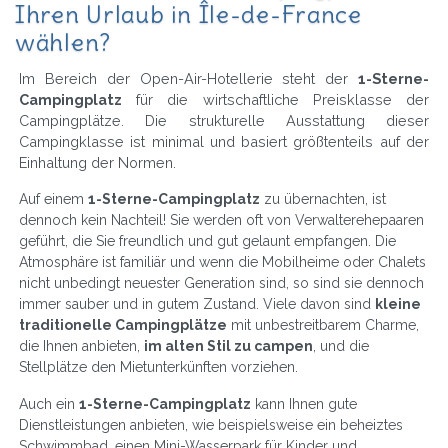
Ihren Urlaub in Île-de-France
wählen?
Im Bereich der Open-Air-Hotellerie steht der
1-Sterne-
Campingplatz
für die wirtschaftliche Preisklasse der
Campingplätze. Die strukturelle Ausstattung dieser
Campingklasse ist minimal und basiert größtenteils auf der
Einhaltung der Normen.
Auf einem
1-Sterne-Campingplatz
zu übernachten, ist
dennoch kein Nachteil! Sie werden oft von Verwalterehepaaren
geführt, die Sie freundlich und gut gelaunt empfangen. Die
Atmosphäre ist familiär und wenn die Mobilheime oder Chalets
nicht unbedingt neuester Generation sind, so sind sie dennoch
immer sauber und in gutem Zustand. Viele davon sind
kleine
traditionelle Campingplätze
mit unbestreitbarem Charme,
die Ihnen anbieten,
im alten Stil zu campen
, und die
Stellplätze den Mietunterkünften vorziehen.
Auch ein
1-Sterne-Campingplatz
kann Ihnen gute
Dienstleistungen anbieten, wie beispielsweise ein beheiztes
Schwimmbad, einen Mini-Wasserpark für Kinder und