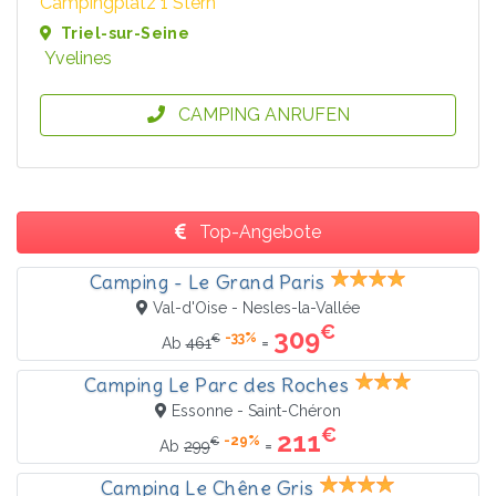
Campingplatz 1 Stern
Triel-sur-Seine
Yvelines
CAMPING ANRUFEN
Top-Angebote
Camping - Le Grand Paris
Val-d'Oise - Nesles-la-Vallée
€
309
-33%
€
=
Ab
461
Camping Le Parc des Roches
Essonne - Saint-Chéron
€
211
-29%
€
=
Ab
299
Camping Le Chêne Gris