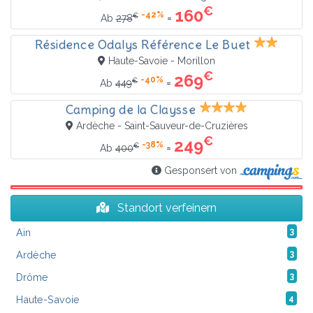
€
160
-42%
€
=
Ab
278
Résidence Odalys Référence Le Buet
Haute-Savoie - Morillon
€
269
-40%
€
=
Ab
449
Camping de la Claysse
Ardèche - Saint-Sauveur-de-Cruzières
€
249
-38%
€
=
Ab
400
Gesponsert von
Standort verfeinern
Ain
3
Ardèche
3
Drôme
3
Haute-Savoie
4