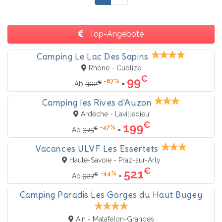
Top-Angebote
Camping Le Lac Des Sapins
Rhône - Cublize
€
99
-67%
€
=
Ab
302
Camping les Rives d'Auzon
Ardèche - Lavilledieu
€
199
-47%
€
=
Ab
375
Vacances ULVF Les Essertets
Haute-Savoie - Praz-sur-Arly
€
521
-44%
€
=
Ab
927
Camping Paradis Les Gorges du Haut Bugey
Ain - Matafelon-Granges