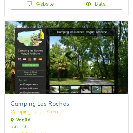
Website
Datei
Camping Les Roches
Campingplatz 1 Stern
Vogüé
Ardèche