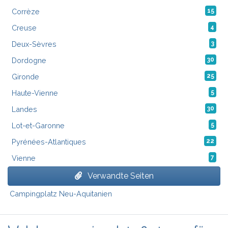
Corrèze
15
Creuse
4
Deux-Sèvres
3
Dordogne
30
Gironde
25
Haute-Vienne
5
Landes
30
Lot-et-Garonne
5
Pyrénées-Atlantiques
22
Vienne
7
Verwandte Seiten
Campingplatz Neu-Aquitanien