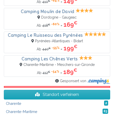
149
-64%
€
=
Ab
410
Camping Moulin de David
Dordogne - Gaugeac
€
169
-60%
€
=
Ab
418
Camping Le Ruisseau des Pyrénées
Pyrénées-Atlantiques - Bidart
€
199
-55%
€
=
Ab
440
Camping Les Chênes Verts
Charente-Maritime - Meschers-sur-Gironde
€
189
-54%
€
=
Ab
412
Gesponsert von
Standort verfeinern
Charente
2
Charente-Maritime
63