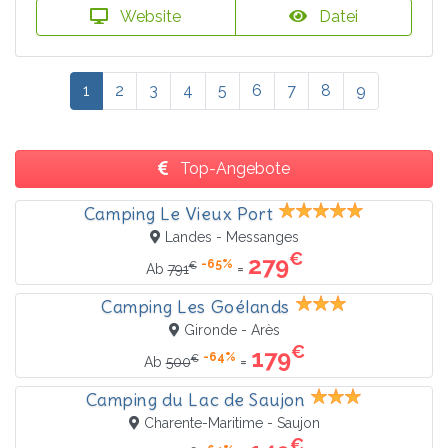
Website
Datei
1
2
3
4
5
6
7
8
9
Top-Angebote
Camping Le Vieux Port
Landes - Messanges
€
279
-65%
€
=
Ab
791
Camping Les Goélands
Gironde - Arès
€
179
-64%
€
=
Ab
500
Camping du Lac de Saujon
Charente-Maritime - Saujon
€