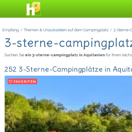
Empfang
Themen & Urlaubsideen auf dem Campingplatz
3-Sterne-
3-sterne-campingplatz
Suchen Sie
ein 3-sterne-campingplatz in Aquitanien
für Ihren näch
252 3-Sterne-Campingplätze in Aquit
FAVORITEN