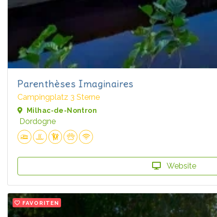
Parenthèses Imaginaires
Campingplatz 3 Sterne
Milhac-de-Nontron
Dordogne
Website
FAVORITEN