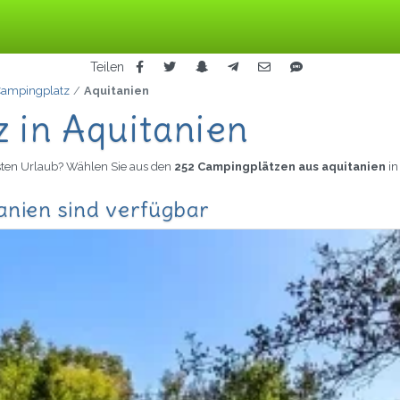
Teilen
Campingplatz
Aquitanien
 in Aquitanien
sten Urlaub? Wählen Sie aus den
252 Campingplätzen aus aquitanien
in
anien sind verfügbar