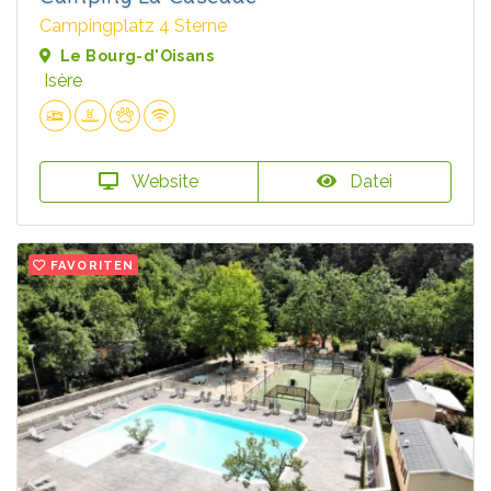
Campingplatz 4 Sterne
Le Bourg-d'Oisans
Isère
Website
Datei
FAVORITEN