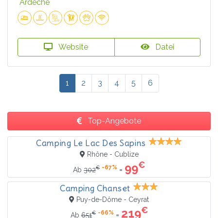
Ardèche
Website
Datei
1
2
3
4
5
6
Top-Angebote
Camping Le Lac Des Sapins
Rhône - Cublize
€
99
-67%
€
=
Ab
302
Camping Chanset
Puy-de-Dôme - Ceyrat
€
219
-66%
€
=
Ab
651