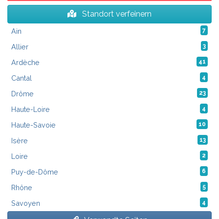
Standort verfeinern
Ain
7
Allier
3
Ardèche
41
Cantal
4
Drôme
23
Haute-Loire
4
Haute-Savoie
10
Isère
13
Loire
2
Puy-de-Dôme
6
Rhône
5
Savoyen
4