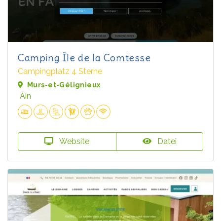
Camping Île de la Comtesse
Campingplatz 4 Sterne
Murs-et-Gélignieux
Ain
Website
Datei