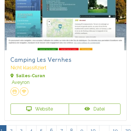
Camping Les Vernhes
Nicht klassifiziert
Salles-Curan
Aveyron
Website
Datei
1
2
3
4
5
6
7
8
9
10
...
19
20