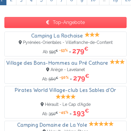
Top-Angebote
Camping La Rochoise
Pyrénées-Orientales - Villefranche-de-Conflent
€
279
-53%
€
=
Ab
595
Village des Bons-Hommes au Pré Cathare
Ariège - Lavelanet
€
279
-50%
€
=
Ab
560
Pirates World Village-club Les Sables d'Or
Hérault - Le Cap d'Agde
€
193
-45%
€
=
Ab
350
Camping Domaine de La Yole