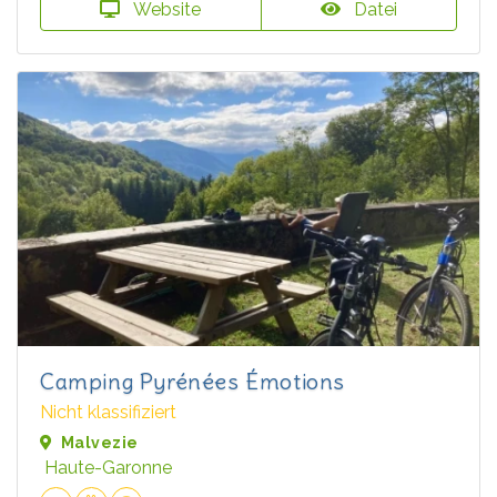
Website
Datei
Camping Pyrénées Émotions
Nicht klassifiziert
Malvezie
Haute-Garonne