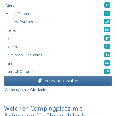
Gers
17
Haute-Garonne
14
Hautes-Pyrénées
16
Hérault
88
Lot
47
Lozère
11
Pyrénées-Orientales
83
Tarn
18
Tarn-et-Garonne
10
Verwandte Seiten
Campingplatz Okzitanien
Welcher Campingplatz mit
Animation für Ihren Urlaub