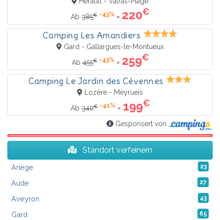
Hérault - Valras-Plage
€
220
-43%
€
=
Ab
385
Camping Les Amandiers
Gard - Gallargues-le-Montueux
€
259
-43%
€
=
Ab
455
Camping Le Jardin des Cévennes
Lozère - Meyrueis
€
199
-41%
€
=
Ab
340
Gesponsert von
Standort verfeinern
Ariège
23
Aude
27
Aveyron
43
Gard
65