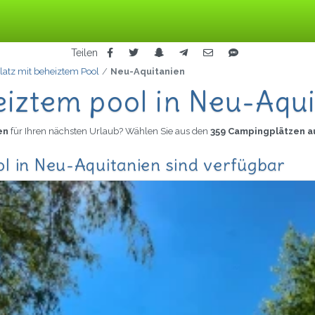
Teilen
atz mit beheiztem Pool
Neu-Aquitanien
iztem pool in Neu-Aqu
ien
für Ihren nächsten Urlaub? Wählen Sie aus den
359 Campingplätzen a
l in Neu-Aquitanien sind verfügbar