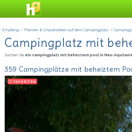
Empfang
Themen & Urlaubsideen auf dem Campingplatz
Campingpl
Campingplatz mit behe
Suchen Sie
ein campingplatz mit beheiztem pool in Neu-Aquitan
359 Campingplätze mit beheiztem Poo
FAVORITEN