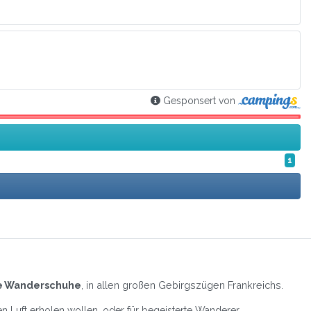
Gesponsert von
1
die Wanderschuhe
, in allen großen Gebirgszügen Frankreichs.
en Luft erholen wollen, oder für begeisterte Wanderer,