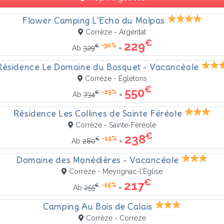
Flower Camping L'Echo du Malpas
Corrèze - Argentat
€
229
-30%
€
=
Ab
329
Résidence Le Domaine du Bosquet - Vacancéole
Corrèze - Égletons
€
550
-25%
€
=
Ab
734
Résidence Les Collines de Sainte Féréole
Corrèze - Sainte-Féréole
€
238
-15%
€
=
Ab
280
Domaine des Monédières - Vacancéole
Corrèze - Meyrignac-l'Église
€
217
-15%
€
=
Ab
255
Camping Au Bois de Calais
Corrèze - Corrèze