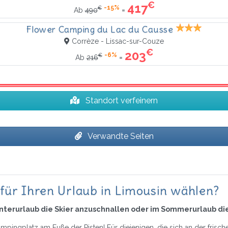
€
417
-15%
€
=
Ab
490
Flower Camping du Lac du Causse
Corrèze - Lissac-sur-Couze
€
203
-6%
€
=
Ab
216
Standort verfeinern
Verwandte Seiten
für Ihren Urlaub in Limousin wählen?
Winterurlaub die Skier anzuschnallen oder im Sommerurlaub 
mpingplatz am Fuße der Pisten! Für diejenigen, die sich an der frisch