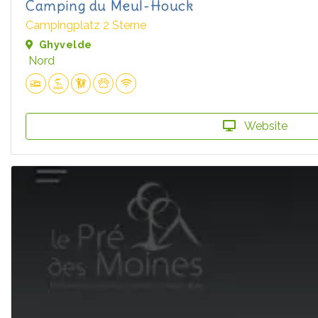
Camping du Meul-Houck
Campingplatz 2 Sterne
Ghyvelde
Nord
Website