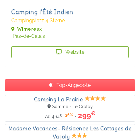
Camping l'Été Indien
Campingplatz 4 Sterne
Wimereux
Pas-de-Calais
Website
Top-Angebote
Camping La Prairie
Somme - Le Crotoy
€
299
-36%
€
=
Ab
464
Madame Vacances- Résidence Les Cottages de
Valjoly