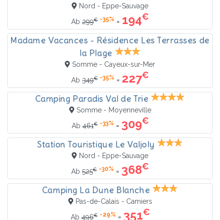
Nord - Eppe-Sauvage
€
194
-35%
€
=
Ab
299
Madame Vacances - Résidence Les Terrasses de
la Plage
Somme - Cayeux-sur-Mer
€
227
-35%
€
=
Ab
349
Camping Paradis Val de Trie
Somme - Moyenneville
€
309
-33%
€
=
Ab
461
Station Touristique Le Valjoly
Nord - Eppe-Sauvage
€
368
-30%
€
=
Ab
525
Camping La Dune Blanche
Pas-de-Calais - Camiers
€
351
-29%
€
=
Ab
496