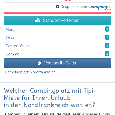
Gesponsert von
Standort verfeinern
Nord
1
Oise
1
Pas-de-Calais
1
Somme
1
Verwandte Seiten
Campingplatz Nordfrankreich
Welcher Campingplatz mit Tipi-
Miete für Ihren Urlaub
in den Nordfrankreich wählen?
Campen in einem Tipi ist derzeit sehr angesagt
. Wie