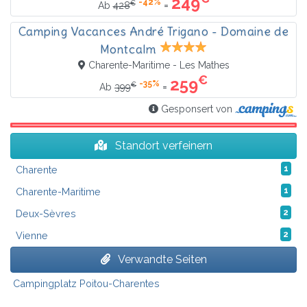
249
-42%
€
=
Ab
428
Camping Vacances André Trigano - Domaine de
Montcalm
Charente-Maritime - Les Mathes
€
259
-35%
€
=
Ab
399
Gesponsert von
Standort verfeinern
Charente
1
Charente-Maritime
1
Deux-Sèvres
2
Vienne
2
Verwandte Seiten
Campingplatz Poitou-Charentes