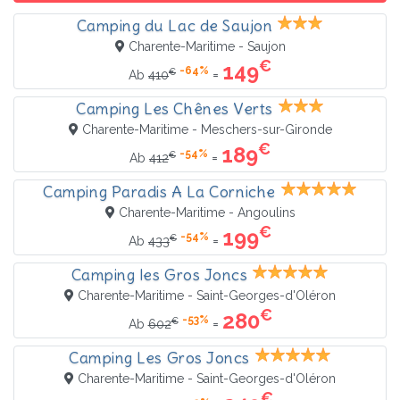
Camping du Lac de Saujon
Charente-Maritime - Saujon
€
149
-64%
€
=
Ab
410
Camping Les Chênes Verts
Charente-Maritime - Meschers-sur-Gironde
€
189
-54%
€
=
Ab
412
Camping Paradis A La Corniche
Charente-Maritime - Angoulins
€
199
-54%
€
=
Ab
433
Camping les Gros Joncs
Charente-Maritime - Saint-Georges-d'Oléron
€
280
-53%
€
=
Ab
602
Camping Les Gros Joncs
Charente-Maritime - Saint-Georges-d'Oléron
€