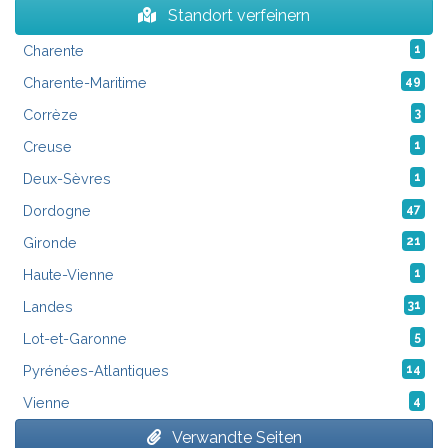
Standort verfeinern
Charente
1
Charente-Maritime
49
Corrèze
3
Creuse
1
Deux-Sèvres
1
Dordogne
47
Gironde
21
Haute-Vienne
1
Landes
31
Lot-et-Garonne
5
Pyrénées-Atlantiques
14
Vienne
4
Verwandte Seiten