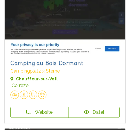
Camping au Bois Dormant
Campingplatz 3 Sterne
Chauffour-sur-Vell
Corrèze
Website
Datei