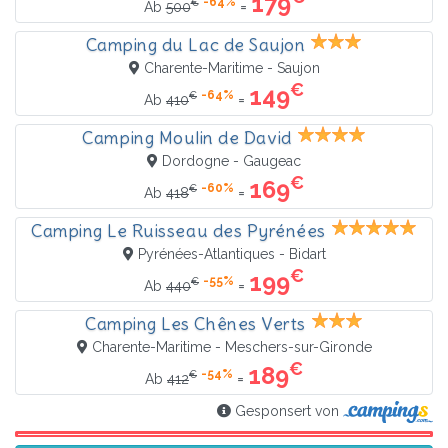
179
-64%
€
=
Ab
500
Camping du Lac de Saujon
Charente-Maritime - Saujon
€
149
-64%
€
=
Ab
410
Camping Moulin de David
Dordogne - Gaugeac
€
169
-60%
€
=
Ab
418
Camping Le Ruisseau des Pyrénées
Pyrénées-Atlantiques - Bidart
€
199
-55%
€
=
Ab
440
Camping Les Chênes Verts
Charente-Maritime - Meschers-sur-Gironde
€
189
-54%
€
=
Ab
412
Gesponsert von