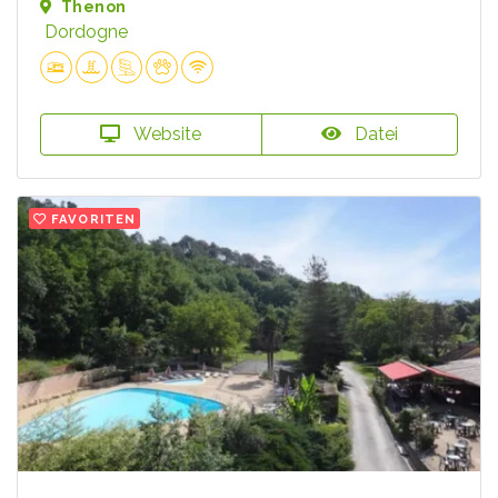
Thenon
Dordogne
Website
Datei
FAVORITEN