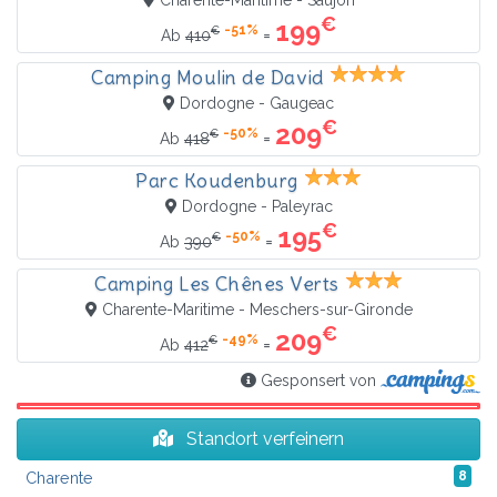
€
199
-51%
€
=
Ab
410
Camping Moulin de David
Dordogne - Gaugeac
€
209
-50%
€
=
Ab
418
Parc Koudenburg
Dordogne - Paleyrac
€
195
-50%
€
=
Ab
390
Camping Les Chênes Verts
Charente-Maritime - Meschers-sur-Gironde
€
209
-49%
€
=
Ab
412
Gesponsert von
Standort verfeinern
Charente
8