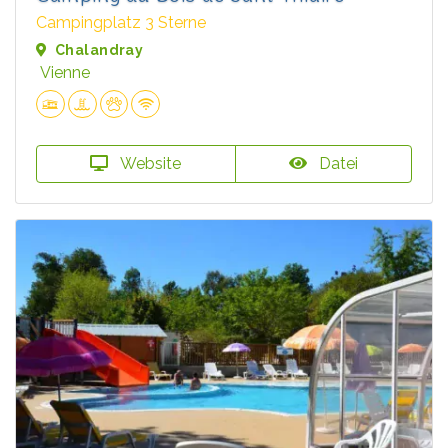
Campingplatz 3 Sterne
Chalandray
Vienne
Website
Datei