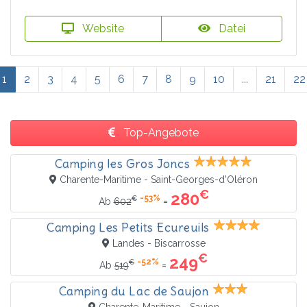
Website
Datei
1
2
3
4
5
6
7
8
9
10
...
21
22
Top-Angebote
Camping les Gros Joncs
Charente-Maritime - Saint-Georges-d'Oléron
€
280
-53%
€
=
Ab
602
Camping Les Petits Ecureuils
Landes - Biscarrosse
€
249
-52%
€
=
Ab
519
Camping du Lac de Saujon
Charente-Maritime - Saujon