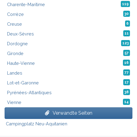
Charente-Maritime
119
Corrèze
30
Creuse
6
Deux-Sèvres
11
Dordogne
123
Gironde
57
Haute-Vienne
16
Landes
77
Lot-et-Garonne
17
Pyrénées-Atlantiques
38
Vienne
14
Verwandte Seiten
Campingplatz Neu-Aquitanien