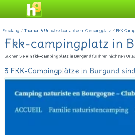
Empfang
Themen & Urlaubsideen auf dem Campingplatz
FKK-Camp
Fkk-campingplatz in 
Suchen Sie
ein fkk-campingplatz in Burgund
für Ihren nächsten Url
3 FKK-Campingplätze in Burgund sin