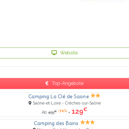
Website
Top-Angebote
Camping La Clé de Saone
Saône-et-Loire - Crêches-sur-Saône
€
129
-72%
€
=
Ab
455
Camping des Bains