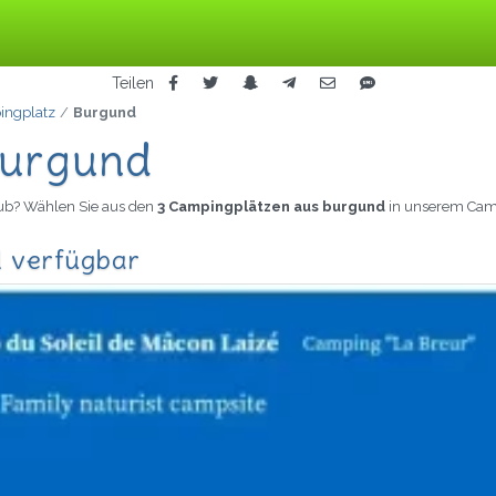
Teilen
ingplatz
Burgund
Burgund
aub? Wählen Sie aus den
3 Campingplätzen aus burgund
in unserem Cam
d verfügbar