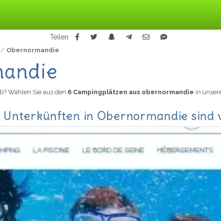
Teilen
Obernormandie
mandie
ub? Wählen Sie aus den
6 Campingplätzen aus obernormandie
in unser
 Unterkünften in Obernormandie sind 