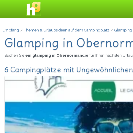
Empfang
Themen & Urlaubsideen auf dem Campingplatz
Glamping
Glamping in Obernor
Suchen Sie
ein glamping in Obernormandie
für Ihren nächsten Urla
6 Campingplätze mit Ungewöhnlichen