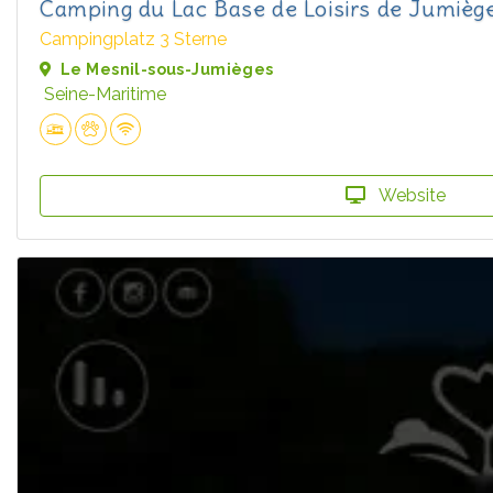
Camping du Lac Base de Loisirs de Jumièg
Campingplatz 3 Sterne
Le Mesnil-sous-Jumièges
Seine-Maritime
Website