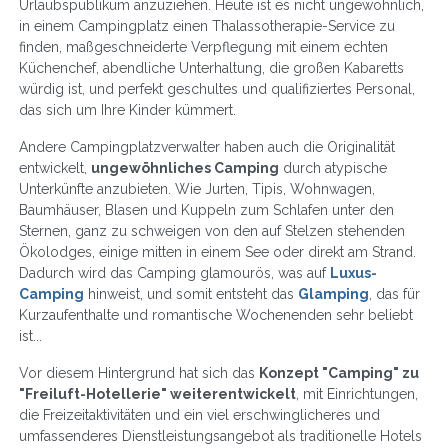
Urlaubspublikum anzuziehen. Heute ist es nicht ungewöhnlich,
in einem Campingplatz einen Thalassotherapie-Service zu
finden, maßgeschneiderte Verpflegung mit einem echten
Küchenchef, abendliche Unterhaltung, die großen Kabaretts
würdig ist, und perfekt geschultes und qualifiziertes Personal,
das sich um Ihre Kinder kümmert.
Andere Campingplatzverwalter haben auch die Originalität
entwickelt,
ungewöhnliches Camping
durch atypische
Unterkünfte anzubieten. Wie Jurten, Tipis, Wohnwagen,
Baumhäuser, Blasen und Kuppeln zum Schlafen unter den
Sternen, ganz zu schweigen von den auf Stelzen stehenden
Ökolodges, einige mitten in einem See oder direkt am Strand.
Dadurch wird das Camping glamourös, was auf
Luxus-
Camping
hinweist, und somit entsteht das
Glamping
, das für
Kurzaufenthalte und romantische Wochenenden sehr beliebt
ist...
Vor diesem Hintergrund hat sich das
Konzept "Camping" zu
"Freiluft-Hotellerie" weiterentwickelt
, mit Einrichtungen,
die Freizeitaktivitäten und ein viel erschwinglicheres und
umfassenderes Dienstleistungsangebot als traditionelle Hotels