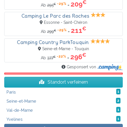
€
209
-29%
€
=
Ab
295
Camping Le Parc des Roches
Essonne - Saint-Chéron
€
211
-29%
€
=
Ab
299
Camping Country ParkTouquin
Seine-et-Marne - Touquin
€
296
-22%
€
=
Ab
377
Gesponsert von
Standort verfeinern
Paris
1
Seine-et-Marne
2
Val-de-Marne
1
Yvelines
1