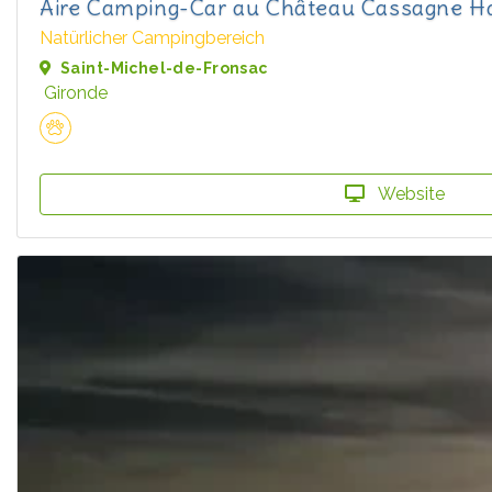
Aire Camping-Car au Château Cassagne H
Natürlicher Campingbereich
Saint-Michel-de-Fronsac
Gironde
Website