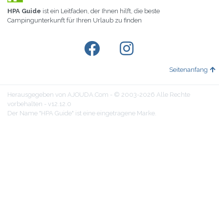
HPA Guide
ist ein Leitfaden, der Ihnen hilft, die beste
Campingunterkunft für Ihren Urlaub zu finden
Seitenanfang
Herausgegeben von AJOUDA.Com - © 2003-2026 Alle Rechte
vorbehalten - v12.12.0
Der Name "HPA Guide" ist eine eingetragene Marke.