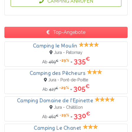
CAMPING ANRUFEN
Top-Angebote
Camping le Moulin
Jura - Patornay
€
335
-29%
€
=
Ab
469
Camping des Pêcheurs
Jura - Pont-de-Poitte
€
305
-29%
€
=
Ab
427
Camping Domaine de l'Epinette
Jura - Châtillon
€
330
-29%
€
=
Ab
462
Camping Le Chanet