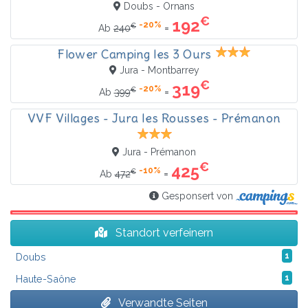
Doubs - Ornans
€
192
-20%
€
=
Ab
240
Flower Camping les 3 Ours
Jura - Montbarrey
€
319
-20%
€
=
Ab
399
VVF Villages - Jura les Rousses - Prémanon
Jura - Prémanon
€
425
-10%
€
=
Ab
472
Gesponsert von
Standort verfeinern
Doubs
1
Haute-Saône
1
Verwandte Seiten