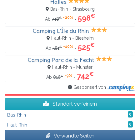
Halles
Bas-Rhin - Strasbourg
€
598
-20%
€
=
Ab
748
Camping L’Île du Rhin
Haut-Rhin - Biesheim
€
525
-10%
€
=
Ab
581
Camping Parc de la Fecht
Haut-Rhin - Munster
€
742
-9%
€
=
Ab
816
Gesponsert von
Standort verfeinern
Bas-Rhin
6
Haut-Rhin
8
Verwandte Seiten