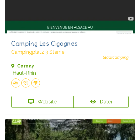
Camping Les Cigognes
Campingplatz 3 Sterne
Stadtcamping
Cernay
Haut-Rhin
Website
Datei