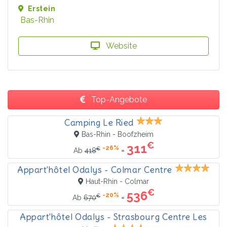
Erstein
Bas-Rhin
Website
Top-Angebote
Camping Le Ried
Bas-Rhin - Boofzheim
€
311
-26%
€
=
Ab
418
Appart'hôtel Odalys - Colmar Centre
Haut-Rhin - Colmar
€
536
-20%
€
=
Ab
670
Appart'hôtel Odalys - Strasbourg Centre Les