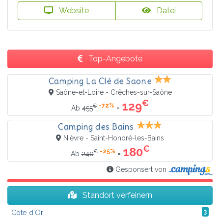
Website
Datei
Top-Angebote
Camping La Clé de Saone
Saône-et-Loire - Crêches-sur-Saône
€
129
-72%
€
=
Ab
455
Camping des Bains
Nièvre - Saint-Honoré-les-Bains
€
180
-25%
€
=
Ab
240
Gesponsert von
Standort verfeinern
Côte d'Or
3