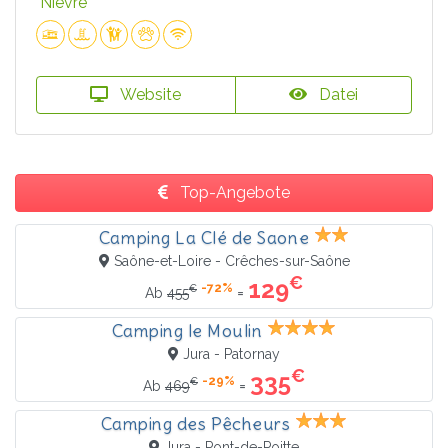
Nièvre
Website
Datei
Top-Angebote
Camping La Clé de Saone
Saône-et-Loire - Crêches-sur-Saône
€
129
-72%
€
=
Ab
455
Camping le Moulin
Jura - Patornay
€
335
-29%
€
=
Ab
469
Camping des Pêcheurs
Jura - Pont-de-Poitte