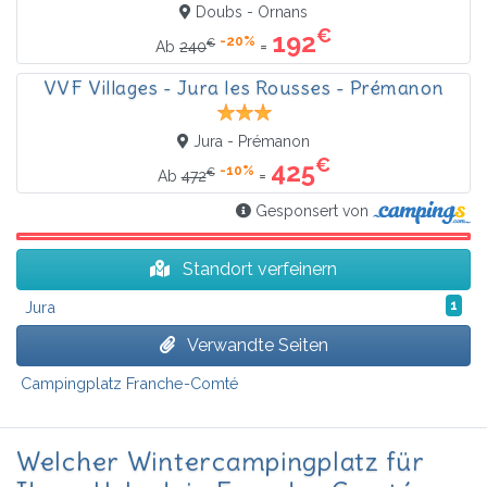
Doubs - Ornans
€
192
-20%
€
=
Ab
240
VVF Villages - Jura les Rousses - Prémanon
Jura - Prémanon
€
425
-10%
€
=
Ab
472
Gesponsert von
Standort verfeinern
Jura
1
Verwandte Seiten
Campingplatz Franche-Comté
Welcher Wintercampingplatz für