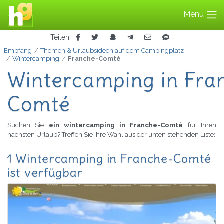
Menu
Teilen
Empfang
Themen & Urlaubsideen auf dem Campingplatz
Wintercamping
Franche-Comté
Wintercamping in Fra
Comté
Suchen Sie
ein wintercamping in Franche-Comté
für Ihren
nächsten Urlaub? Treffen Sie Ihre Wahl aus der unten stehenden Liste:
1 Wintercamping in Franche-Comté
ist verfügbar