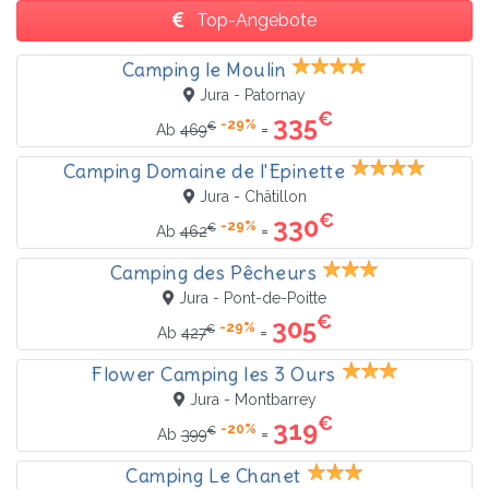
Top-Angebote
Camping le Moulin
Jura - Patornay
€
335
-29%
€
=
Ab
469
Camping Domaine de l'Epinette
Jura - Châtillon
€
330
-29%
€
=
Ab
462
Camping des Pêcheurs
Jura - Pont-de-Poitte
€
305
-29%
€
=
Ab
427
Flower Camping les 3 Ours
Jura - Montbarrey
€
319
-20%
€
=
Ab
399
Camping Le Chanet