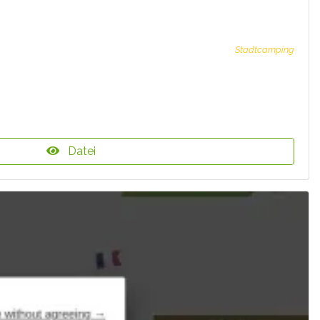
Stadtcamping
Datei