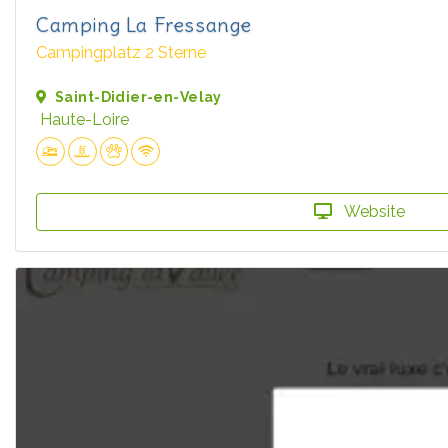
Camping La Fressange
Campingplatz 2 Sterne
Saint-Didier-en-Velay
Haute-Loire
Website