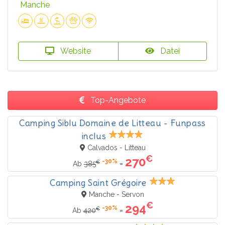
Manche
Website
Datei
Top-Angebote
Camping Siblu Domaine de Litteau - Funpass
inclus
Calvados - Litteau
€
270
-30%
€
=
Ab
385
Camping Saint Grégoire
Manche - Servon
€
294
-30%
€
=
Ab
420