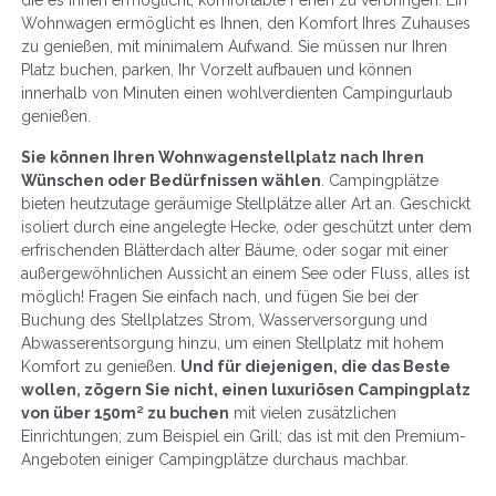
die es Ihnen ermöglicht, komfortable Ferien zu verbringen. Ein
Wohnwagen ermöglicht es Ihnen, den Komfort Ihres Zuhauses
zu genießen, mit minimalem Aufwand. Sie müssen nur Ihren
Platz buchen, parken, Ihr Vorzelt aufbauen und können
innerhalb von Minuten einen wohlverdienten Campingurlaub
genießen.
Sie können Ihren Wohnwagenstellplatz nach Ihren
Wünschen oder Bedürfnissen wählen
. Campingplätze
bieten heutzutage geräumige Stellplätze aller Art an. Geschickt
isoliert durch eine angelegte Hecke, oder geschützt unter dem
erfrischenden Blätterdach alter Bäume, oder sogar mit einer
außergewöhnlichen Aussicht an einem See oder Fluss, alles ist
möglich! Fragen Sie einfach nach, und fügen Sie bei der
Buchung des Stellplatzes Strom, Wasserversorgung und
Abwasserentsorgung hinzu, um einen Stellplatz mit hohem
Komfort zu genießen.
Und für diejenigen, die das Beste
wollen, zögern Sie nicht, einen luxuriösen Campingplatz
von über 150m² zu buchen
mit vielen zusätzlichen
Einrichtungen; zum Beispiel ein Grill; das ist mit den Premium-
Angeboten einiger Campingplätze durchaus machbar.