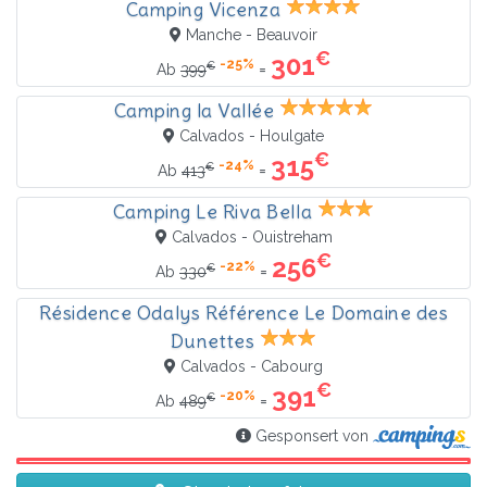
Camping Vicenza
Manche - Beauvoir
€
301
-25%
€
=
Ab
399
Camping la Vallée
Calvados - Houlgate
€
315
-24%
€
=
Ab
413
Camping Le Riva Bella
Calvados - Ouistreham
€
256
-22%
€
=
Ab
330
Résidence Odalys Référence Le Domaine des
Dunettes
Calvados - Cabourg
€
391
-20%
€
=
Ab
489
Gesponsert von