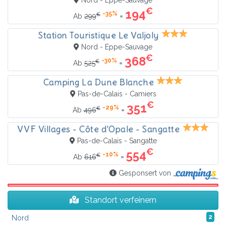
Nord - Eppe-Sauvage
€
194
-35%
€
=
Ab
299
Station Touristique Le Valjoly
Nord - Eppe-Sauvage
€
368
-30%
€
=
Ab
525
Camping La Dune Blanche
Pas-de-Calais - Camiers
€
351
-29%
€
=
Ab
496
VVF Villages - Côte d'Opale - Sangatte
Pas-de-Calais - Sangatte
€
554
-10%
€
=
Ab
616
Gesponsert von
Standort verfeinern
Nord
2