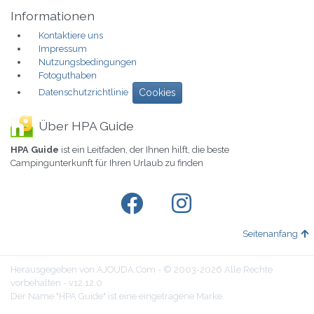
Informationen
Kontaktiere uns
Impressum
Nutzungsbedingungen
Fotoguthaben
Datenschutzrichtlinie
Cookies
Über HPA Guide
HPA Guide
ist ein Leitfaden, der Ihnen hilft, die beste
Campingunterkunft für Ihren Urlaub zu finden
Seitenanfang
Herausgegeben von AJOUDA.Com - © 2003-2026 Alle Rechte
vorbehalten - v12.12.0
Der Name "HPA Guide" ist eine eingetragene Marke.