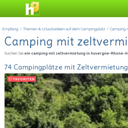
Empfang
Themen & Urlaubsideen auf dem Campingplatz
Camping m
Camping mit zeltverm
Suchen Sie
ein camping mit zeltvermietung in Auvergne-Rhone-
74 Campingplätze mit Zeltvermietun
FAVORITEN