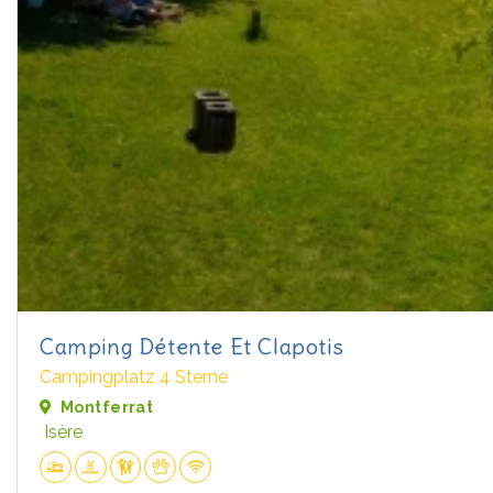
Camping Détente Et Clapotis
Campingplatz 4 Sterne
Montferrat
Isère