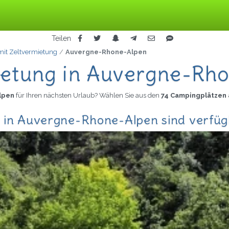
Teilen
it Zeltvermietung
Auvergne-Rhone-Alpen
ietung in Auvergne-Rh
Alpen
für Ihren nächsten Urlaub? Wählen Sie aus den
74 Campingplätzen
g in Auvergne-Rhone-Alpen sind verfü