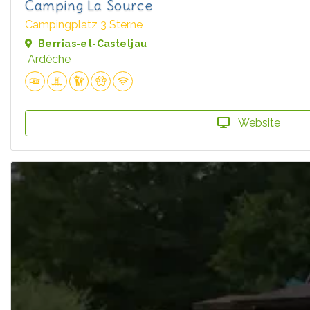
Camping La Source
Campingplatz 3 Sterne
Berrias-et-Casteljau
Ardèche
Website