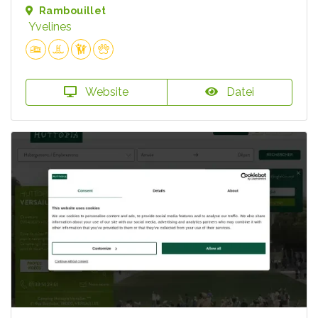
Rambouillet
Yvelines
Website
Datei