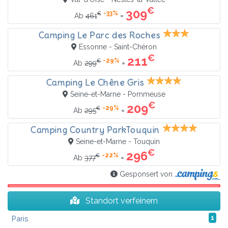
€
309
-33%
€
=
Ab
461
Camping Le Parc des Roches
Essonne - Saint-Chéron
€
211
-29%
€
=
Ab
299
Camping Le Chêne Gris
Seine-et-Marne - Pommeuse
€
209
-29%
€
=
Ab
295
Camping Country ParkTouquin
Seine-et-Marne - Touquin
€
296
-22%
€
=
Ab
377
Gesponsert von
Standort verfeinern
Paris
1