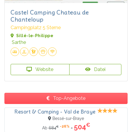
Castel Camping Chateau de
Chanteloup
Campingplatz 5 Sterne
Sillé-le-Philippe
Sarthe
Website
Datei
Top-Angebote
Resort & Camping - Val de Braye
Bessé-sur-Braye
€
504
-26%
€
=
Ab
684