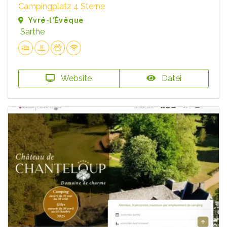
Campingplatz 4 Sterne
Yvré-l'Évêque
Sarthe
Website
Datei