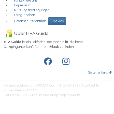
Kontaktiere uns
Impressum
Nutzungsbedingungen
Fotoguthaben
Datenschutzrichtlinie
Cookies
Über HPA Guide
HPA Guide
ist ein Leitfaden, der Ihnen hilft, die beste
Campingunterkunft für Ihren Urlaub zu finden
Seitenanfang
Herausgegeben von AJOUDA.Com - © 2003-2026 Alle Rechte
vorbehalten - v12.12.0
Der Name "HPA Guide" ist eine eingetragene Marke.