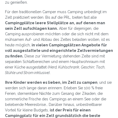
zu genießen.
Für den traditionellen Camper muss Camping unbedingt im
Zelt praktiziert werden. Bis auf die PRL, bieten fast alle
Campingplätze leere Stellplätze an, auf denen man
sein Zelt aufschlagen kann.
Aber für diejenigen, die
Camping ausprobieren möchten oder die sich nicht mit dem
mühsamen Auf- und Abbau des Zeltes belasten wollen, ist es
heute möglich,
in vielen Campingplätzen Angebote für
voll ausgestattete und eingerichtete Zeltvermietungen
zu finden.
Diese zur Vermietung stehenden Zelte sind mit
separaten Schlafbereichen und einem Hauptwohnraum mit
einer Küche ausgestattet
(Herd, Kühlschrank, Geschirr, Tisch,
Stühle und Strom inklusive)
.
Ihre Kinder werden es lieben, im Zelt zu campen
, und sie
werden sich lange daran erinnern. Erleben Sie 100 % freie
Ferien, sternenklare Nächte zum Gesang der Zikaden, die
sommerliche Frische des Campings an einem See oder die
belebende Meeresbrise… Darüber hinaus, unbestreitbarer
Vorteil für kleine Budgets,
ist der Preis für einen
Campingplatz für ein Zelt grundsätzlich die beste