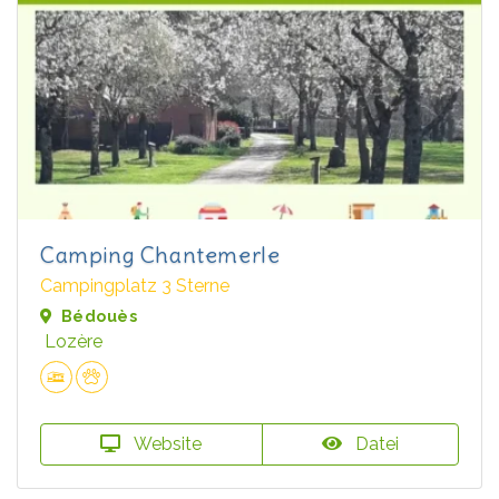
Camping Chantemerle
Campingplatz 3 Sterne
Bédouès
Lozère
Website
Datei