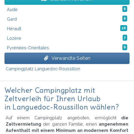
Aude
6
Gard
6
Hérault
16
Lozère
7
Pyrénées-Orientales
6
Verwandte Seiten
Campingplatz Languedoc-Roussillon
Welcher Campingplatz mit
Zeltverleih für Ihren Urlaub
in Languedoc-Roussillon wählen?
Auf einem Campingplatz angeboten, ermöglicht
die
Zeltvermietung
der ganzen Familie, einen
angenehmen
Aufenthalt mit einem Minimum an modernem Komfort