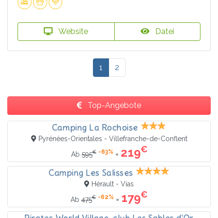
Website
Datei
1
2
Top-Angebote
Camping La Rochoise
Pyrénées-Orientales - Villefranche-de-Conflent
€
219
-63%
€
=
Ab
595
Camping Les Salisses
Hérault - Vias
€
179
-62%
€
=
Ab
475
Pirates World Village-club Les Sables d'Or