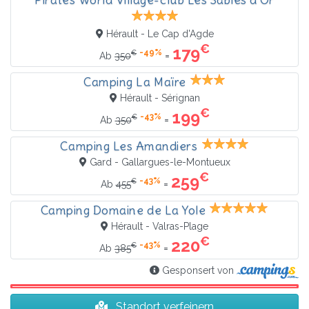
Hérault - Le Cap d'Agde
€
179
-49%
€
=
Ab
350
Camping La Maïre
Hérault - Sérignan
€
199
-43%
€
=
Ab
350
Camping Les Amandiers
Gard - Gallargues-le-Montueux
€
259
-43%
€
=
Ab
455
Camping Domaine de La Yole
Hérault - Valras-Plage
€
220
-43%
€
=
Ab
385
Gesponsert von
Standort verfeinern