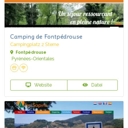
Camping de Fontpédrouse
Campingplatz 2 Sterne
Fontpédrouse
Pyrénées-Orientales
Website
Datei