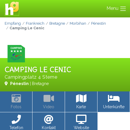
Menu
Empfang
Frankreich
Bretagne
Morbihan
Pénestin
Camping Le Cenic
CAMPING LE CENIC
Campingplatz 4 Sterne
Pénestin
| Bretagne
Fotos
Video
Karte
Unterkünfte
Telefon
Kontakt
Website