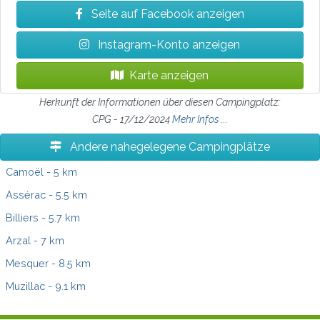
Seite auf Facebook anzeigen
Instagram-Konto anzeigen
Karte anzeigen
Herkunft der Informationen über diesen Campingplatz:
CPG - 17/12/2024
Mehr Infos ...
Andere nahegelegene Campingplätze
Camoël
- 5 km
Assérac
- 5.5 km
Billiers
- 5.7 km
Arzal
- 7 km
Mesquer
- 8.5 km
Muzillac
- 9.1 km