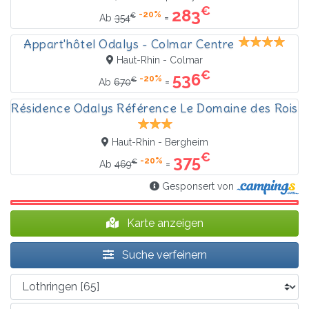
€
283
-20%
€
=
Ab
354
Appart'hôtel Odalys - Colmar Centre
Haut-Rhin - Colmar
€
536
-20%
€
=
Ab
670
Résidence Odalys Référence Le Domaine des Rois
Haut-Rhin - Bergheim
€
375
-20%
€
=
Ab
469
Gesponsert von
Karte anzeigen
Suche verfeinern