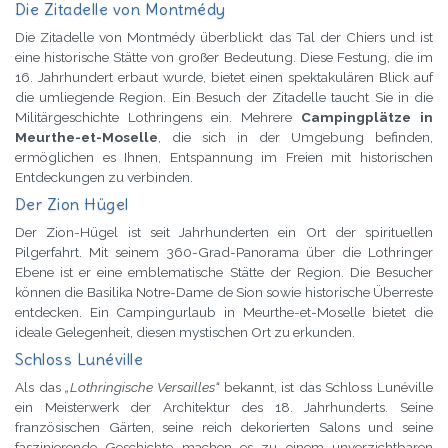
Die Zitadelle von Montmédy
Die Zitadelle von Montmédy überblickt das Tal der Chiers und ist
eine historische Stätte von großer Bedeutung. Diese Festung, die im
16. Jahrhundert erbaut wurde, bietet einen spektakulären Blick auf
die umliegende Region. Ein Besuch der Zitadelle taucht Sie in die
Militärgeschichte Lothringens ein. Mehrere
Campingplätze in
Meurthe-et-Moselle
, die sich in der Umgebung befinden,
ermöglichen es Ihnen, Entspannung im Freien mit historischen
Entdeckungen zu verbinden.
Der Zion Hügel
Der Zion-Hügel ist seit Jahrhunderten ein Ort der spirituellen
Pilgerfahrt. Mit seinem 360-Grad-Panorama über die Lothringer
Ebene ist er eine emblematische Stätte der Region. Die Besucher
können die Basilika Notre-Dame de Sion sowie historische Überreste
entdecken. Ein Campingurlaub in Meurthe-et-Moselle bietet die
ideale Gelegenheit, diesen mystischen Ort zu erkunden.
Schloss Lunéville
Als das
„Lothringische Versailles“
bekannt, ist das Schloss Lunéville
ein Meisterwerk der Architektur des 18. Jahrhunderts. Seine
französischen Gärten, seine reich dekorierten Salons und seine
faszinierende Geschichte machen es zu einem unverzichtbaren