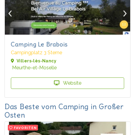
Camping Le Brabois
Campingplatz 3 Sterne
Villers-lès-Nancy
Meurthe-et-Moselle
Website
Das Beste vom Camping in Großer
Osten
FAVORITEN