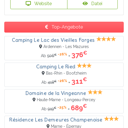
Website
Datei
Top-Angebote
Camping Le Lac des Vieilles Forges
Ardennen - Les Mazures
€
376
-26%
€
=
Ab
506
Camping Le Ried
Bas-Rhin - Boofzheim
€
311
-26%
€
=
Ab
418
Domaine de la Vingeanne
Haute-Marne - Longeau-Percey
€
689
-25%
€
=
Ab
919
Résidence Les Demeures Champenoise
Marne - Épernay