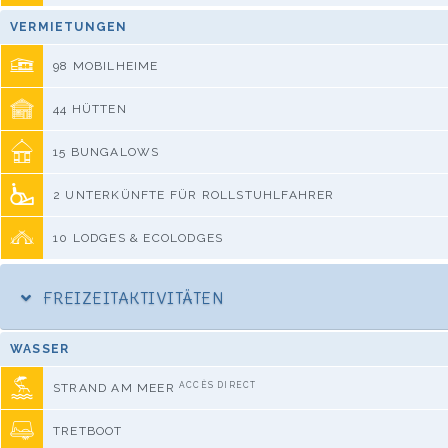
VERMIETUNGEN
98 MOBILHEIME
44 HÜTTEN
15 BUNGALOWS
2 UNTERKÜNFTE FÜR ROLLSTUHLFAHRER
10 LODGES & ECOLODGES
FREIZEITAKTIVITÄTEN
WASSER
ACCÈS DIRECT
STRAND AM MEER
TRETBOOT