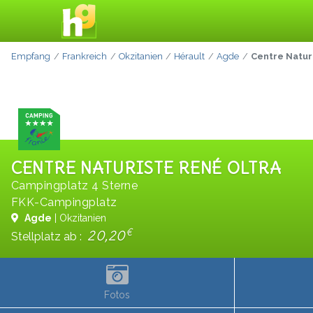
Empfang
Frankreich
Okzitanien
Hérault
Agde
Centre Natur
CENTRE NATURISTE RENÉ OLTRA
Campingplatz 4 Sterne
FKK-Campingplatz
Agde
| Okzitanien
€
20,20
Stellplatz ab :
Fotos