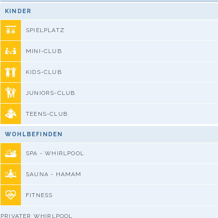
KINDER
SPIELPLATZ
MINI-CLUB
KIDS-CLUB
JUNIORS-CLUB
TEENS-CLUB
WOHLBEFINDEN
SPA - WHIRLPOOL
SAUNA - HAMAM
FITNESS
PRIVATER WHIRLPOOL