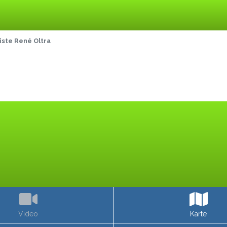
iste René Oltra
Video
Karte