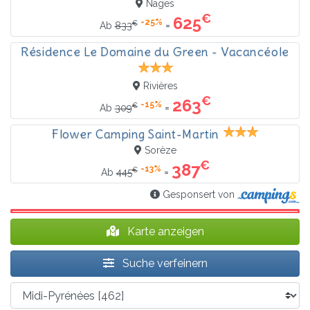
Nages
€
625
-25%
€
=
Ab
833
Résidence Le Domaine du Green - Vacancéole
Rivières
€
263
-15%
€
=
Ab
309
Flower Camping Saint-Martin
Sorèze
€
387
-13%
€
=
Ab
445
Gesponsert von
Karte anzeigen
Suche verfeinern