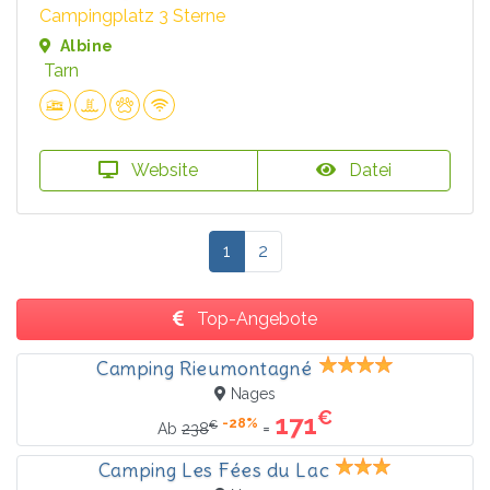
Campingplatz 3 Sterne
Albine
Tarn
Website
Datei
1
2
Top-Angebote
Camping Rieumontagné
Nages
€
171
-28%
€
=
Ab
238
Camping Les Fées du Lac