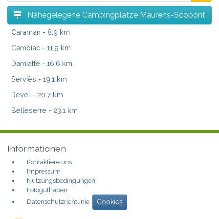
Nahegelegene Campingplätze Maurens-Scopont
Caraman
- 8.9 km
Cambiac
- 11.9 km
Damiatte
- 16.6 km
Serviès
- 19.1 km
Revel
- 20.7 km
Belleserre
- 23.1 km
Informationen
Kontaktiere uns
Impressum
Nutzungsbedingungen
Fotoguthaben
Datenschutzrichtlinie
Cookies