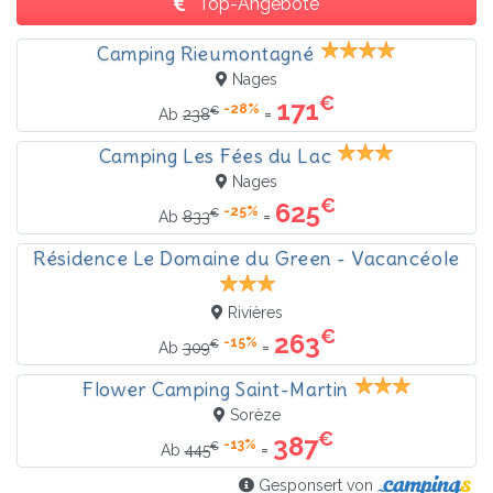
Top-Angebote
Camping Rieumontagné
Nages
€
171
-28%
€
=
Ab
238
Camping Les Fées du Lac
Nages
€
625
-25%
€
=
Ab
833
Résidence Le Domaine du Green - Vacancéole
Rivières
€
263
-15%
€
=
Ab
309
Flower Camping Saint-Martin
Sorèze
€
387
-13%
€
=
Ab
445
Gesponsert von