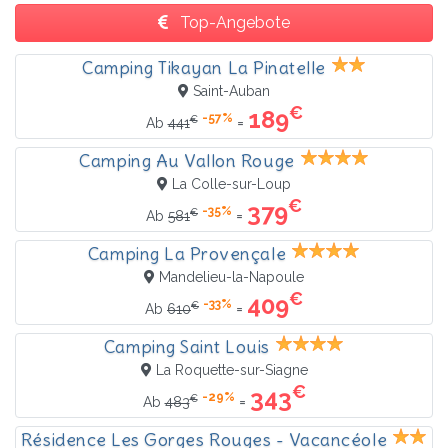
Top-Angebote
Camping Tikayan La Pinatelle
Saint-Auban
€
189
-57%
€
=
Ab
441
Camping Au Vallon Rouge
La Colle-sur-Loup
€
379
-35%
€
=
Ab
581
Camping La Provençale
Mandelieu-la-Napoule
€
409
-33%
€
=
Ab
610
Camping Saint Louis
La Roquette-sur-Siagne
€
343
-29%
€
=
Ab
483
Résidence Les Gorges Rouges - Vacancéole