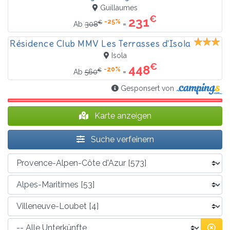
Guillaumes
€
231
-25%
€
=
Ab
308
Résidence Club MMV Les Terrasses d'Isola
Isola
€
448
-20%
€
=
Ab
560
Gesponsert von
Karte anzeigen
Suche verfeinern