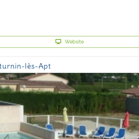
Website
turnin-lès-Apt